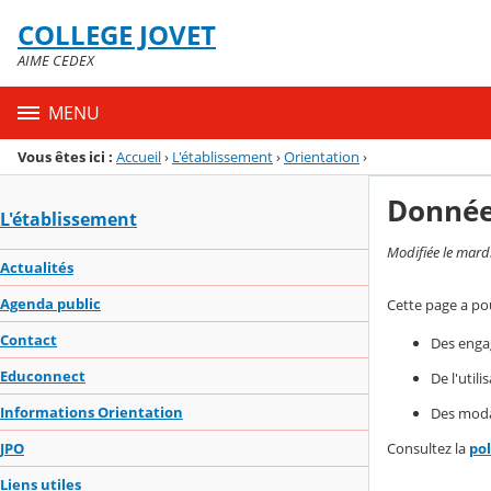
Panneau de gestion des cookies
COLLEGE JOVET
Menu de la rubrique
Contenu
AIME CEDEX
MENU
Vous êtes ici :
Accueil
›
L'établissement
›
Orientation
›
Donnée
L'établissement
Modifiée le mard
Actualités
Agenda public
Cette page a pou
Contact
Des enga
Educonnect
De l'util
Informations Orientation
Des modal
Consultez la
po
JPO
Liens utiles