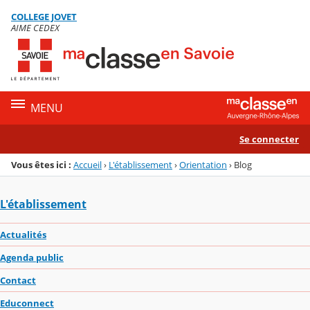
Panneau de gestion des cookies
COLLEGE JOVET
Menu de la rubrique
Contenu
AIME CEDEX
MENU
Se connecter
Vous êtes ici :
Accueil
›
L'établissement
›
Orientation
›
Blog
L'établissement
Actualités
Agenda public
Contact
Educonnect