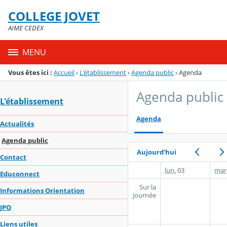
Panneau de gestion des cookies
COLLEGE JOVET
Menu de la rubrique
Contenu
AIME CEDEX
MENU
Vous êtes ici :
Accueil
›
L'établissement
›
Agenda public
›
Agenda
Agenda public
L'établissement
Agenda
Actualités
Agenda public
Aujourd’hui
Contact
lun.
03
mar
Educonnect
Sur la
Informations Orientation
journée
JPO
Liens utiles