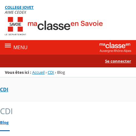
Panneau de gestion des cookies
COLLEGE JOVET
Menu de la rubrique
Contenu
AIME CEDEX
MENU
Se connecter
Vous êtes ici :
Accueil
›
CDI
›
Blog
CDI
CDI
Blog