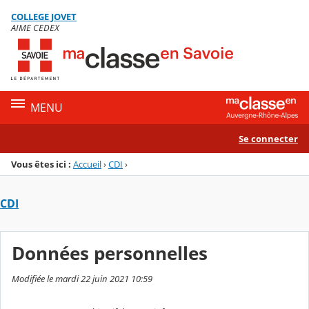
Panneau de gestion des cookies
COLLEGE JOVET
Menu de la rubrique
Contenu
AIME CEDEX
MENU
Se connecter
Vous êtes ici :
Accueil
›
CDI
›
CDI
Données personnelles
Modifiée le mardi 22 juin 2021 10:59