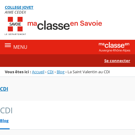
Panneau de gestion des cookies
COLLEGE JOVET
Menu de la rubrique
Contenu
AIME CEDEX
MENU
Se connecter
Vous êtes ici :
Accueil
›
CDI
›
Blog
›
La Saint Valentin au CDI
CDI
CDI
Blog