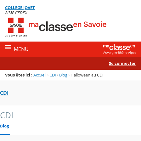
Panneau de gestion des cookies
COLLEGE JOVET
Menu de la rubrique
Contenu
AIME CEDEX
MENU
Se connecter
Vous êtes ici :
Accueil
›
CDI
›
Blog
›
Halloween au CDI
CDI
CDI
Blog