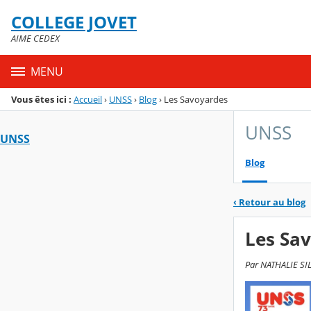
Panneau de gestion des cookies
COLLEGE JOVET
Menu de la rubrique
Contenu
AIME CEDEX
MENU
Vous êtes ici :
Accueil
›
UNSS
›
Blog
›
Les Savoyardes
UNSS
UNSS
Blog
‹
Retour au blog
Les Sa
Par NATHALIE SIL