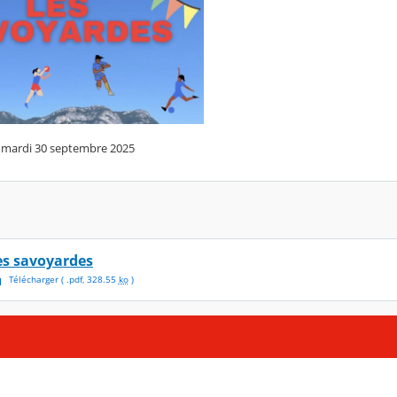
t mardi 30 septembre 2025
es savoyardes
Télécharger
( .
pdf
,
328.55
ko
)