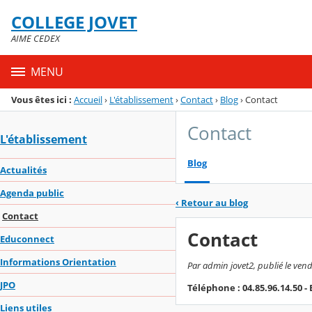
Panneau de gestion des cookies
COLLEGE JOVET
Menu de la rubrique
Contenu
AIME CEDEX
MENU
Vous êtes ici :
Accueil
›
L'établissement
›
Contact
›
Blog
›
Contact
Contact
L'établissement
Blog
Actualités
Agenda public
‹
Retour au blog
Contact
Contact
Educonnect
Informations Orientation
Par admin jovet2, publié le vend
JPO
Téléphone : 04.85.96.14.50 -
Liens utiles