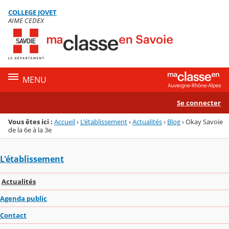
Panneau de gestion des cookies
COLLEGE JOVET
Menu de la rubrique
Contenu
AIME CEDEX
MENU
Se connecter
Vous êtes ici :
Accueil
›
L'établissement
›
Actualités
›
Blog
›
Okay Savoie
de la 6e à la 3e
L'établissement
Actualités
Agenda public
Contact