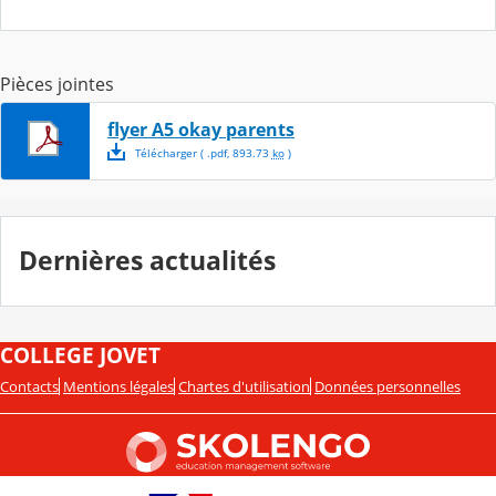
Pièces jointes
flyer A5 okay parents
Télécharger
( .
pdf
,
893.73
ko
)
Dernières actualités
COLLEGE JOVET
Contacts
Mentions légales
Chartes d'utilisation
Données personnelles